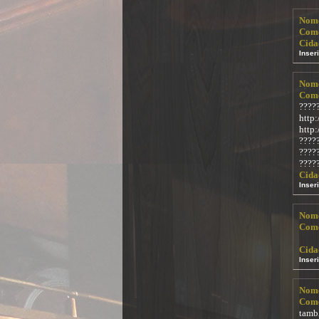
Nom
Come
Cida
Inser
Nom
Come
?????
http:
http
????
?????
????
Cida
Inser
Nom
Come
Cida
Inser
Nom
Come
tamb