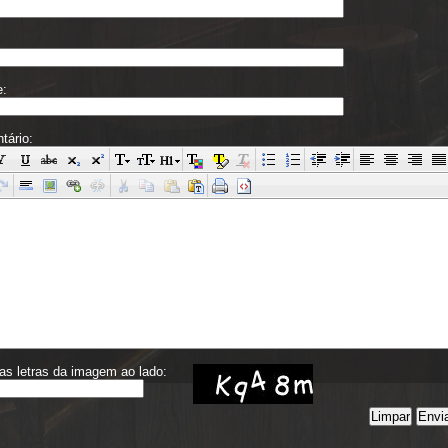
e:
tário:
 as letras da imagem ao lado: