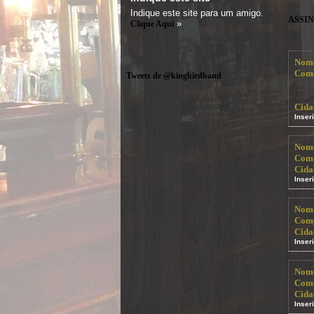
Indique este site para um amigo.
ASSI
»
Clique Aqui
Nom
Come
Tweets de @kingbirdband
Cida
Inser
Nom
Come
Cida
Inser
Nom
Come
Cida
Inser
Nom
Come
Cida
Inser