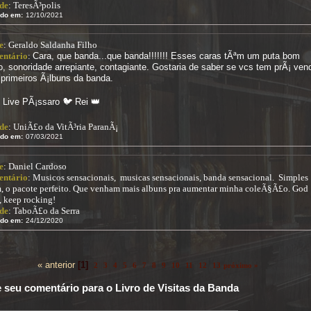
de
: TeresÃ³polis
ido em:
12/10/2021
e
: Geraldo Saldanha Filho
ntário
:
Cara, que banda...que banda!!!!!!! Esses caras tÃªm um puta bom
o, sonoridade arrepiante, contagiante. Gostaria de saber se vcs tem prÃ¡ ven
 primeiros Ã¡lbuns da banda.
 Live PÃ¡ssaro 🐦 Rei 👑
de
: UniÃ£o da VitÃ³ria ParanÃ¡
ido em:
07/03/2021
e
: Daniel Cardoso
ntário
: Musicos sensacionais, musicas sensacionais, banda sensacional. Simples
m, o pacote perfeito. Que venham mais albuns pra aumentar minha coleÃ§Ã£o. God
, keep rocking!
de
: TaboÃ£o da Serra
ido em:
24/12/2020
« anterior
[1]
2
3
4
5
6
7
8
9
10
11
12
13
próximo »
 seu comentário para o Livro de Visitas da Banda
: