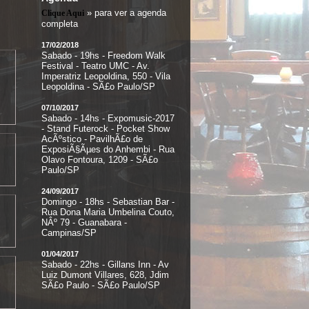
» para ver a agenda
Clique Aqui
completa
17/02/2018
Sabado - 19hs - Freedom Walk
Festival - Teatro UMC - Av.
Imperatriz Leopoldina, 550 - Vila
Leopoldina - SÃ£o Paulo/SP
07/10/2017
Sabado - 14hs - Expomusic-2017
- Stand Futerock - Pocket Show
AcÃºstico - PavilhÃ£o de
ExposiÃ§Ãµes do Anhembi - Rua
Olavo Fontoura, 1209 - SÃ£o
Paulo/SP
24/09/2017
Domingo - 18hs - Sebastian Bar -
Rua Dona Maria Umbelina Couto,
NÂº 79 - Guanabara -
Campinas/SP
01/04/2017
Sabado - 22hs - Gillans Inn - Av
Luiz Dumont Villares, 628, Jdim
SÃ£o Paulo - SÃ£o Paulo/SP