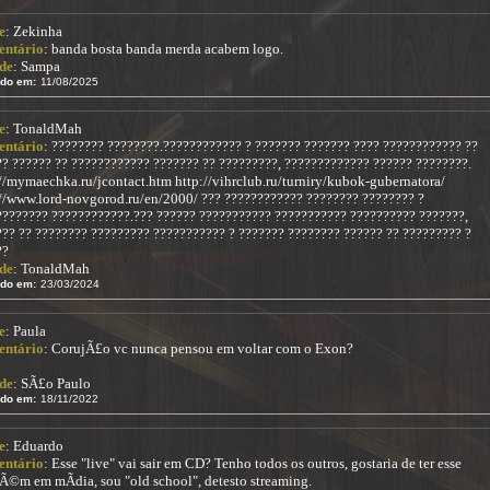
e
: Zekinha
ntário
: banda bosta banda merda acabem logo.
de
: Sampa
ido em:
11/08/2025
e
: TonaldMah
ntário
: ???????? ????????.???????????? ? ??????? ??????? ???? ???????????? ??
? ?????? ?? ???????????? ??????? ?? ?????????, ????????????? ?????? ????????.
//mymaechka.ru/jcontact.htm http://vihrclub.ru/turniry/kubok-gubernatora/
://www.lord-novgorod.ru/en/2000/ ??? ???????????? ???????? ???????? ?
???????? ????????????.??? ?????? ??????????? ??????????? ?????????? ???????,
?? ?? ???????? ????????? ??????????? ? ??????? ???????? ?????? ?? ????????? ?
??
de
: TonaldMah
ido em:
23/03/2024
e
: Paula
ntário
: CorujÃ£o vc nunca pensou em voltar com o Exon?
de
: SÃ£o Paulo
ido em:
18/11/2022
e
: Eduardo
ntário
: Esse "live" vai sair em CD? Tenho todos os outros, gostaria de ter esse
Ã©m em mÃ­dia, sou "old school", detesto streaming.