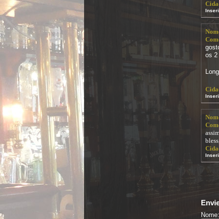
Cida
Inser
Nom
Come
gost
os 2
Long
Cida
Inser
Nom
Come
assi
bless
Cida
Inser
Envie
Nome