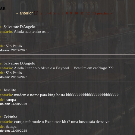
NAR
« anterior
[1]
2
3
4
5
6
7
8
9
10
11
12
13
próximo »
e
: Salvatore D Angelo
ntário
: Ainda nao tenho os ...
de
: S?o Paulo
ido em:
28/09/2025
e
: Salvatore D Angelo
ntário
: Ainda ? tenho o Alive e o Beyond ... Vcs t?m em cat?logo ???
de
: S?o Paulo
ido em:
28/09/2025
e
: Joselito
ntário
: mudem o nome para king bosta kkkkkkkkkkkkkkkkkkkkkkkkk
de
: sampa
ido em:
11/08/2025
e
: Zekinha
ntário
: coruja reformule o Exon esse kb t? uma bosta saia dessa vei.
de
: Sampa
ido em:
11/08/2025