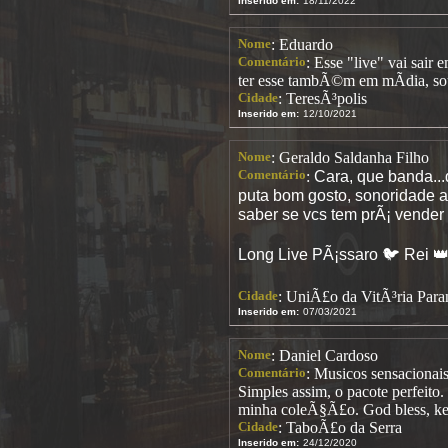
Inserido em:
18/11/2022
Nome
: Eduardo
Comentário
: Esse "live" vai sair
ter esse tambÃ©m em mÃ­dia, sou
Cidade
: TeresÃ³polis
Inserido em:
12/10/2021
Nome
: Geraldo Saldanha Filho
Comentário
Cara, que banda...
:
puta bom gosto, sonoridade ar
saber se vcs tem prÃ¡ vender
Long Live PÃ¡ssaro 🐦 Rei 
Cidade
: UniÃ£o da VitÃ³ria Par
Inserido em:
07/03/2021
Nome
: Daniel Cardoso
Comentário
: Musicos sensacionai
Simples assim, o pacote perfeit
minha coleÃ§Ã£o. God bless, ke
Cidade
: TaboÃ£o da Serra
Inserido em:
24/12/2020