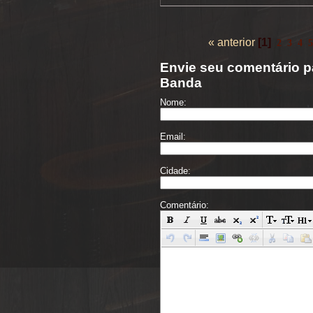
« anterior
[1]
2
3
4
5
Envie seu comentário pa
Banda
Nome:
Email:
Cidade:
Comentário: