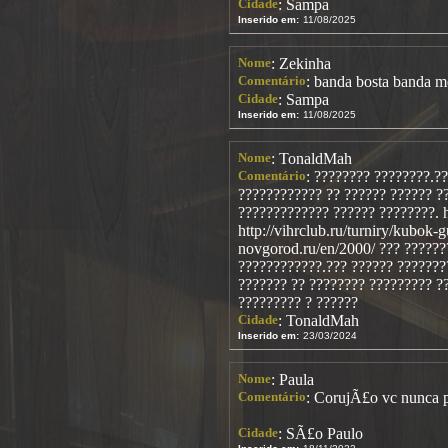
Cidade
: Sampa
Inserido em:
11/08/2025
Nome
: Zekinha
Comentário
: banda bosta banda m
Cidade
: Sampa
Inserido em:
11/08/2025
Nome
: TonaldMah
Comentário
: ???????? ????????.?
???????????? ?? ?????? ?????? ?
????????????? ?????? ????????. 
http://vihrclub.ru/turniry/kubok-
novgorod.ru/en/2000/ ??? ??????
????????????.??? ?????? ???????
??????? ?? ???????? ????????? ?
????????? ? ??????
Cidade
: TonaldMah
Inserido em:
23/03/2024
Nome
: Paula
Comentário
: CorujÃ£o vc nunca 
Cidade
: SÃ£o Paulo