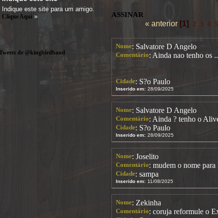
Indique este site para um amigo.
ASSINAR
»
Clique Aqui
« anterior
[1]
2
3
4
5
Nome
: Salvatore D Angelo
Tweets de @kingbirdband
Comentário
: Ainda nao tenho os .
Cidade
: S?o Paulo
Inserido em:
28/09/2025
Nome
: Salvatore D Angelo
Comentário
: Ainda ? tenho o Aliv
Cidade
: S?o Paulo
Inserido em:
28/09/2025
Nome
: Joselito
Comentário
: mudem o nome para
Cidade
: sampa
Inserido em:
11/08/2025
Nome
: Zekinha
Comentário
: coruja reformule o E