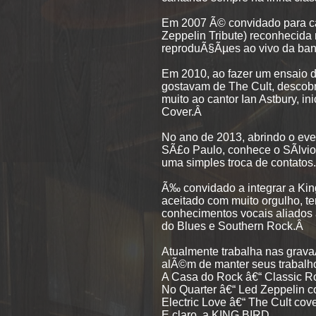
Em 2007 Ã© convidado para ca
Zeppelin Tribute) reconhecida
reproduÃ§Ãµes ao vivo da ban
Em 2010, ao fazer um ensaio 
gostavam de The Cult, descob
muito ao cantor Ian Astbury, in
Cover.Â
No ano de 2013, abrindo o eve
SÃ£o Paulo, conhece o SÃ­lvi
uma simples troca de contatos
Ã‰ convidado a integrar a Kin
aceitado com muito orgulho, t
conhecimentos vocais aliados 
do Blues e Southern Rock.Â
Atualmente trabalha nas grav
alÃ©m de manter seus trabal
A Casa do Rock â€“ Classic R
No Quarter â€“ Led Zeppelin 
Electric Love â€“ The Cult co
E claro, a KING BIRD.