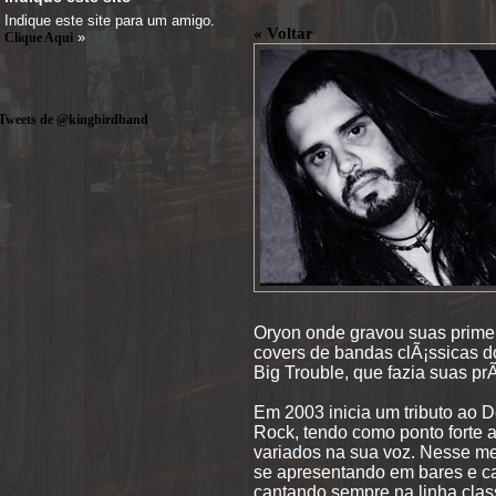
Indique este site para um amigo.
« Voltar
»
Clique Aqui
Tweets de @kingbirdband
Oryon onde gravou suas primei
covers de bandas clÃ¡ssicas d
Big Trouble, que fazia suas pr
Em 2003 inicia um tributo ao
Rock, tendo como ponto forte a 
variados na sua voz. Nesse m
se apresentando em bares e c
cantando sempre na linha clas